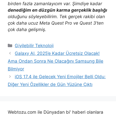
birden fazla zamanlayıcım var. Şimdiye kadar
denediğim en düzgün karma gerçeklik başlığı
olduğunu söyleyebilirim. Tek gerçek rakibi olan
çok daha ucuz Meta Quest Pro ve Quest 3’ten
çok daha gelişmiş.
Kategoriler
Giyilebilir Teknoloji
Galaxy AI, 2025’e Kadar Ücretsiz Olacak!
Ama Ondan Sonra Ne Olacağını Samsung Bile
Bilmiyor
iOS 17.4 ile Gelecek Yeni Emojiler Belli Oldu:
Diğer Yeni Özellikler de Gün Yüzüne Çıktı
Webtozu.com ile Dünyadan bi' haberi olanlara