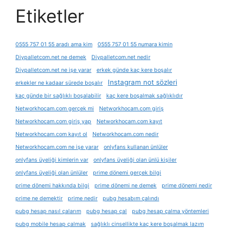
Etiketler
0555 757 01 55 aradı ama kim
0555 757 01 55 numara kimin
Diypalletcom.net ne demek
Diypalletcom.net nedir
Diypalletcom.net ne işe yarar
erkek günde kaç kere boşalır
Instagram not sözleri
erkekler ne kadaar sürede boşalır
kaç günde bir sağlıklı boşalabilir
kaç kere boşalmak sağlıklıdır
Networkhocam.com gerçek mi
Networkhocam.com giriş
Networkhocam.com giriş yap
Networkhocam.com kayıt
Networkhocam.com kayıt ol
Networkhocam.com nedir
Networkhocam.com ne işe yarar
onlyfans kullanan ünlüler
onlyfans üyeliği kimlerin var
onlyfans üyeliği olan ünlü kişiler
onlyfans üyeliği olan ünlüler
prime dönemi gerçek bilgi
prime dönemi hakkında bilgi
prime dönemi ne demek
prime dönemi nedir
prime ne demektir
prime nedir
pubg hesabım çalındı
pubg hesap nasıl çalarım
pubg hesap çal
pubg hesap çalma yöntemleri
pubg mobile hesap çalmak
sağlıklı cinsellikte kaç kere boşalmak lazım