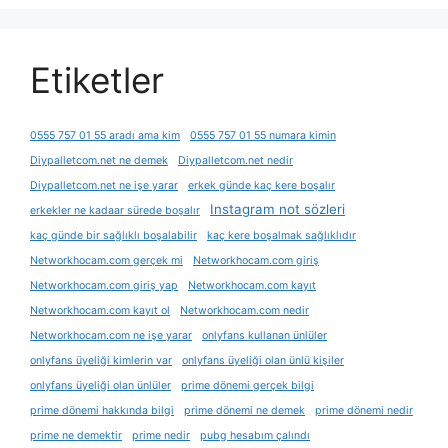
Etiketler
0555 757 01 55 aradı ama kim
0555 757 01 55 numara kimin
Diypalletcom.net ne demek
Diypalletcom.net nedir
Diypalletcom.net ne işe yarar
erkek günde kaç kere boşalır
Instagram not sözleri
erkekler ne kadaar sürede boşalır
kaç günde bir sağlıklı boşalabilir
kaç kere boşalmak sağlıklıdır
Networkhocam.com gerçek mi
Networkhocam.com giriş
Networkhocam.com giriş yap
Networkhocam.com kayıt
Networkhocam.com kayıt ol
Networkhocam.com nedir
Networkhocam.com ne işe yarar
onlyfans kullanan ünlüler
onlyfans üyeliği kimlerin var
onlyfans üyeliği olan ünlü kişiler
onlyfans üyeliği olan ünlüler
prime dönemi gerçek bilgi
prime dönemi hakkında bilgi
prime dönemi ne demek
prime dönemi nedir
prime ne demektir
prime nedir
pubg hesabım çalındı