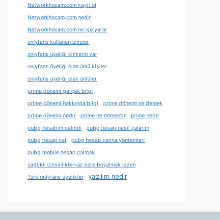
Networkhocam.com kayıt ol
Networkhocam.com nedir
Networkhocam.com ne işe yarar
onlyfans kullanan ünlüler
onlyfans üyeliği kimlerin var
onlyfans üyeliği olan ünlü kişiler
onlyfans üyeliği olan ünlüler
prime dönemi gerçek bilgi
prime dönemi hakkında bilgi
prime dönemi ne demek
prime dönemi nedir
prime ne demektir
prime nedir
pubg hesabım çalındı
pubg hesap nasıl çalarım
pubg hesap çal
pubg hesap çalma yöntemleri
pubg mobile hesap çalmak
sağlıklı cinsellikte kaç kere boşalmak lazım
yazılım nedir
Türk onlyfans üyelikler