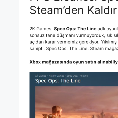
Steam’den Kaldırı
2K Games,
Spec Ops: The Line
adlı oyun
sonsuz tane düşmanı vurmuyorduk, sık sık 
açıdan karar vermemiz gerekiyor. Yıkılmış
sahipti. Spec Ops: The Line, Steam mağaz
Xbox mağazasında oyun satın alınabiliy