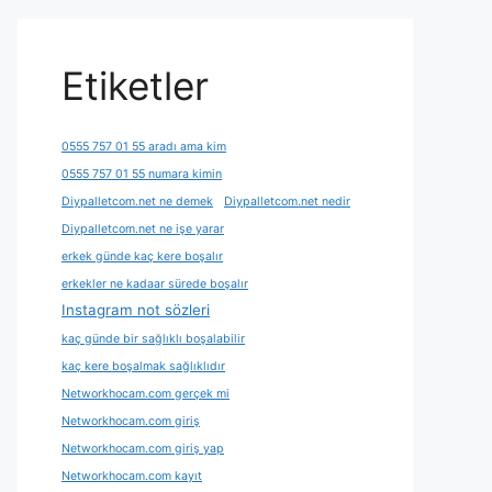
Etiketler
0555 757 01 55 aradı ama kim
0555 757 01 55 numara kimin
Diypalletcom.net ne demek
Diypalletcom.net nedir
Diypalletcom.net ne işe yarar
erkek günde kaç kere boşalır
erkekler ne kadaar sürede boşalır
Instagram not sözleri
kaç günde bir sağlıklı boşalabilir
kaç kere boşalmak sağlıklıdır
Networkhocam.com gerçek mi
Networkhocam.com giriş
Networkhocam.com giriş yap
Networkhocam.com kayıt