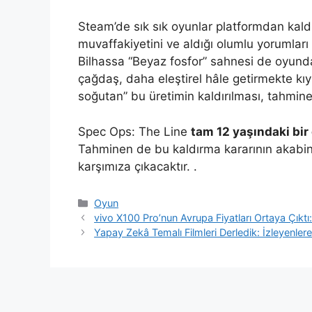
Steam’de sık sık oyunlar platformdan kaldır
muvaffakiyetini ve aldığı olumlu yorumla
Bilhassa “Beyaz fosfor” sahnesi de oyunda
çağdaş, daha eleştirel hâle getirmekte kı
soğutan” bu üretimin kaldırılması, tahminen
Spec Ops: The Line
tam 12 yaşındaki bir
Tahminen de bu kaldırma kararının akabin
karşımıza çıkacaktır. .
Kategoriler
Oyun
vivo X100 Pro’nun Avrupa Fiyatları Ortaya Çıktı
Yapay Zekâ Temalı Filmleri Derledik: İzleyenler