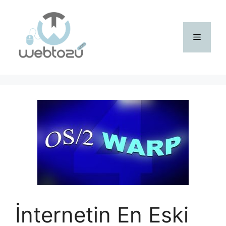
İçeriğe
atla
Menü
İnternetin En Eski