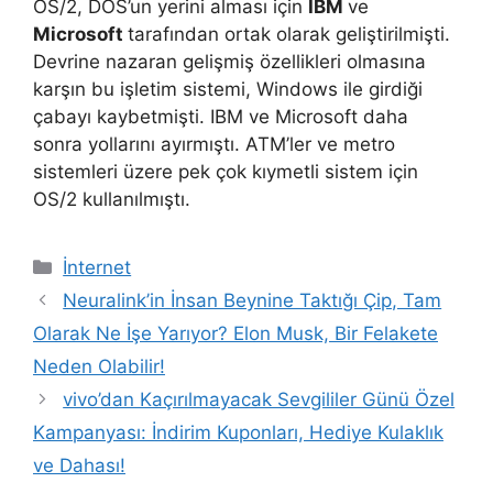
OS/2, DOS’un yerini alması için
IBM
ve
Microsoft
tarafından ortak olarak geliştirilmişti.
Devrine nazaran gelişmiş özellikleri olmasına
karşın bu işletim sistemi, Windows ile girdiği
çabayı kaybetmişti. IBM ve Microsoft daha
sonra yollarını ayırmıştı. ATM’ler ve metro
sistemleri üzere pek çok kıymetli sistem için
OS/2 kullanılmıştı.
Kategoriler
İnternet
Neuralink’in İnsan Beynine Taktığı Çip, Tam
Olarak Ne İşe Yarıyor? Elon Musk, Bir Felakete
Neden Olabilir!
vivo’dan Kaçırılmayacak Sevgililer Günü Özel
Kampanyası: İndirim Kuponları, Hediye Kulaklık
ve Dahası!