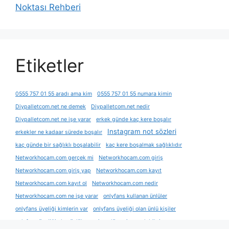
Noktası Rehberi
Etiketler
0555 757 01 55 aradı ama kim
0555 757 01 55 numara kimin
Diypalletcom.net ne demek
Diypalletcom.net nedir
Diypalletcom.net ne işe yarar
erkek günde kaç kere boşalır
Instagram not sözleri
erkekler ne kadaar sürede boşalır
kaç günde bir sağlıklı boşalabilir
kaç kere boşalmak sağlıklıdır
Networkhocam.com gerçek mi
Networkhocam.com giriş
Networkhocam.com giriş yap
Networkhocam.com kayıt
Networkhocam.com kayıt ol
Networkhocam.com nedir
Networkhocam.com ne işe yarar
onlyfans kullanan ünlüler
onlyfans üyeliği kimlerin var
onlyfans üyeliği olan ünlü kişiler
onlyfans üyeliği olan ünlüler
prime dönemi gerçek bilgi